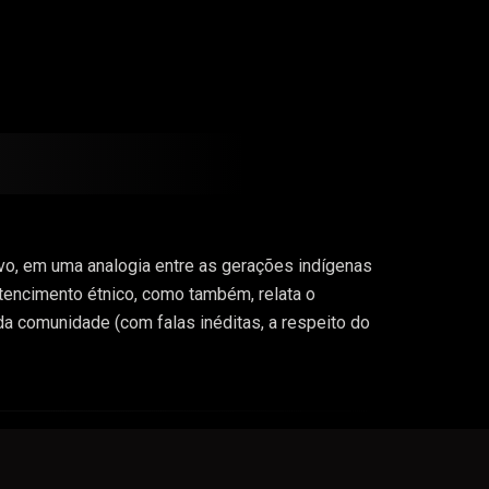
ovo, em uma analogia entre as gerações indígenas
rtencimento étnico, como também, relata o
a comunidade (com falas inéditas, a respeito do
a perspectiva de relatar as lutas, gênese da
 que interligam essas três gerações presentes no