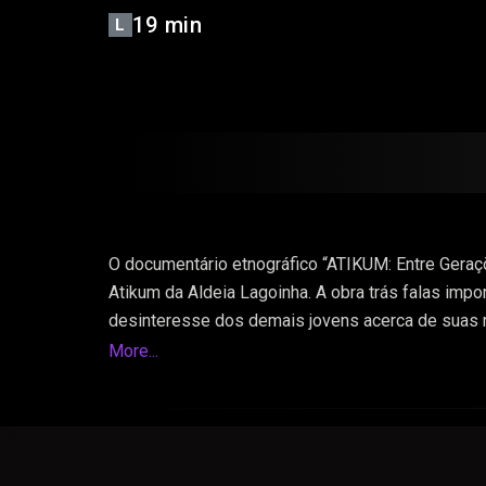
19 min
L
O documentário etnográfico “ATIKUM: Entre Geraçõ
Atikum da Aldeia Lagoinha. A obra trás falas imp
desinteresse dos demais jovens acerca de suas ra
surgimento, progresso, e estágio atual de inúmer
More...
ocupação geográfica, suas particularidades ident
documentário.