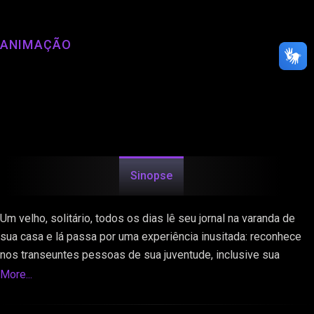
ANIMAÇÃO
Sinopse
Um velho, solitário, todos os dias lê seu jornal na varanda de
sua casa e lá passa por uma experiência inusitada: reconhece
nos transeuntes pessoas de sua juventude, inclusive sua
mulher já falecida. Assustado a princípio, aos poucos ele se
More...
deixa levar pelas imagens de sua memória e o tempo regride à
sua juventude. O filme explora questões relacionadas aos ritos