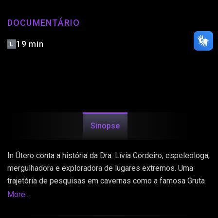
DOCUMENTÁRIO
19 min
L
Sinopse
In Útero conta a história da Dra. Lívia Cordeiro, espeleóloga,
mergulhadora e exploradora de lugares extremos. Uma
trajetória de pesquisas em cavernas como a famosa Gruta
do Lago Azul em Bonito Mato Grosso do Sul descobrindo
More...
espécies novas bem como fósseis da megafauna