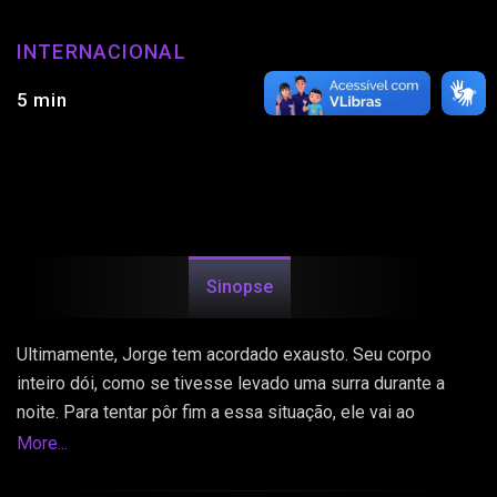
INTERNACIONAL
5 min
Sinopse
Ultimamente, Jorge tem acordado exausto. Seu corpo
inteiro dói, como se tivesse levado uma surra durante a
noite. Para tentar pôr fim a essa situação, ele vai ao
consultório do Dr. Covadonga. Juntos, eles buscarão
More...
respostas.